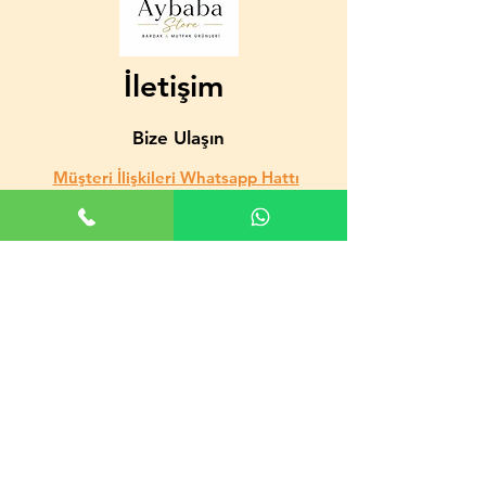
İletişim
Bize Ulaşın
Müşteri İlişkileri Whatsapp Hattı
+90535-708-74-91
izzetkaratekin@yahoo.com.tr
GİZLİLİK
MESAFELİ SATIŞ SÖZLEŞMESİ
TESLİMAT VE İADE ŞARTLARI
HAKKIMIZDA
GİZLİLİK VE GÜVENLİK