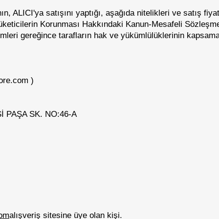
 ALICI'ya satışını yaptığı, aşağıda nitelikleri ve satış fiyatı
ılı Tüketicilerin Korunması Hakkındaki Kanun-Mesafeli Sözleş
leri gereğince tarafların hak ve yükümlülüklerinin kapsama
ore.com
)
 PAŞA SK. NO:46-A
com
alışveriş sitesine üye olan kişi.