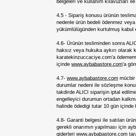
belgeleri ve kullanım kılavuzları i
4.5 - Sipariş konusu ürünün teslimat
nedenle ürün bedeli ödenmez veya b
yükümlülügünden kurtulmuş kabul ed
4.6- Ürünün tesliminden sonra ALICI
haksız veya hukuka aykırı olarak ku
karatekinzuccaciye.com'a ödememes
içinde
www.aybabastore.com
'a gön
4.7-
www.aybabastore.com
mücbir 
durumlar nedeni ile sözleşme konu
takdirde ALICI siparişin iptal edil
engelleyici durumun ortadan kalkmas
halinde ödedigi tutar 10 gün içinde
4.8- Garanti belgesi ile satılan ürü
gerekli onarımın yapılması için ayb
giderleri
www.aybabastore.com
tar