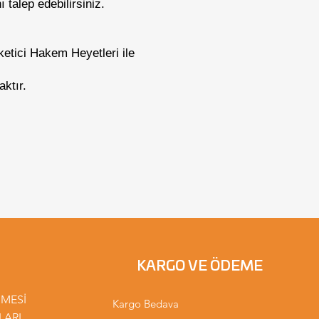
 talep edebilirsiniz.
etici Hakem Heyetleri ile
ktır.
KARGO VE ÖDEME
ŞMESİ
Kargo Bedava
LARI