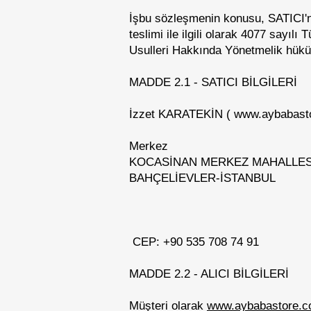
İşbu sözleşmenin konusu, SATICI'nın,
teslimi ile ilgili olarak 4077 say
Usulleri Hakkında Yönetmelik hüküm
MADDE 2.1 - SATICI BİLGİLERİ
İzzet KARATEKİN (
www.aybabast
Merkez
KOCASİNAN MERKEZ MAHALLESİ
BAHÇELİEVLER-İSTANBUL
CEP: +90 535 708 74 91
MADDE 2.2 - ALICI BİLGİLERİ
Müşteri olarak
www.aybabastore.