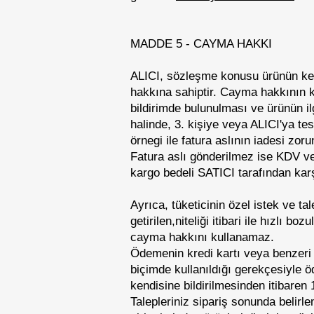
MADDE 5 - CAYMA HAKKI
ALICI, sözleşme konusu ürünün kend
hakkına sahiptir. Cayma hakkının k
bildirimde bulunulması ve ürünün i
halinde, 3. kişiye veya ALICI'ya te
örnegi ile fatura aslının iadesi zor
Fatura aslı gönderilmez ise KDV ve
kargo bedeli SATICI tarafından karş
Ayrıca, tüketicinin özel istek ve ta
getirilen,niteliği itibari ile hızlı
cayma hakkını kullanamaz.
Ödemenin kredi kartı veya benzeri b
biçimde kullanıldığı gerekçesiyle öd
kendisine bildirilmesinden itibaren 
Talepleriniz sipariş sonunda belirl