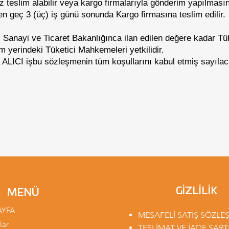
z teslim alabilir veya kargo firmalarıyla gönderim yapılmasını
en geç 3 (üç) iş günü sonunda Kargo firmasına teslim edilir.
anayi ve Ticaret Bakanlığınca ilan edilen değere kadar Tük
 yerindeki Tüketici Mahkemeleri yetkilidir.
LICI işbu sözleşmenin tüm koşullarını kabul etmiş sayılaca
GİZLİLİK
MENÜ
AYFA
MESAFELİ SATIŞ SÖZLE
lar
TESLİMAT VE İADE ŞART