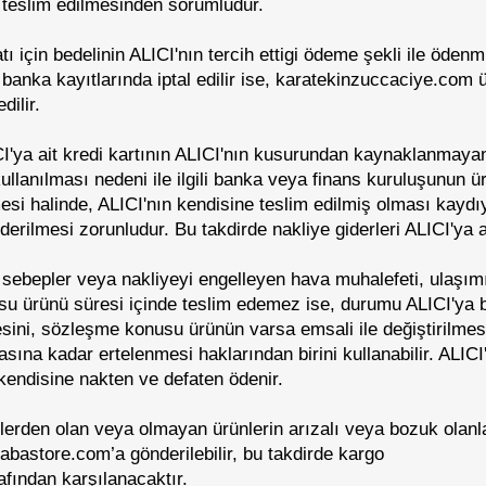
le teslim edilmesinden sorumludur.
ı için bedelinin ALICI'nın tercih ettigi ödeme şekli ile ödenm
anka kayıtlarında iptal edilir ise, karatekinzuccaciye.com ü
ilir.
'ya ait kredi kartının ALICI'nın kusurundan kaynaklanmayan 
llanılması nedeni ile ilgili banka veya finans kuruluşunun ür
i halinde, ALICI'nın kendisine teslim edilmiş olması kaydı
derilmesi zorunludur. Bu takdirde nakliye giderleri ALICI'ya ai
sebepler veya nakliyeyi engelleyen hava muhalefeti, ulaşımı
su ürünü süresi içinde teslim edemez ise, durumu ALICI'ya 
mesini, sözleşme konusu ürünün varsa emsali ile değiştirilmes
ına kadar ertelenmesi haklarından birini kullanabilir. ALICI'n
 kendisine nakten ve defaten ödenir.
nlerden olan veya olmayan ürünlerin arızalı veya bozuk olanlar
abastore.com’a gönderilebilir, bu takdirde kargo
afından karşılanacaktır.