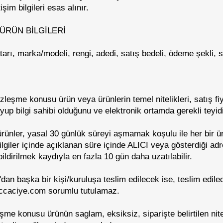
şim bilgileri esas alınır.
ÜRÜN BİLGİLERİ
tarı, marka/modeli, rengi, adedi, satış bedeli, ödeme şekli, s
özleşme konusu ürün veya ürünlerin temel nitelikleri, satış fi
kuyup bilgi sahibi olduğunu ve elektronik ortamda gerekli teyid
ünler, yasal 30 günlük süreyi aşmamak koşulu ile her bir ür
ilgiler içinde açıklanan süre içinde ALICI veya gösterdiği adr
ildirilmek kaydıyla en fazla 10 gün daha uzatılabilir.
an başka bir kişi/kuruluşa teslim edilecek ise, teslim edilec
ccaciye.com sorumlu tutulamaz.
eşme konusu ürünün saglam, eksiksiz, siparişte belirtilen nit