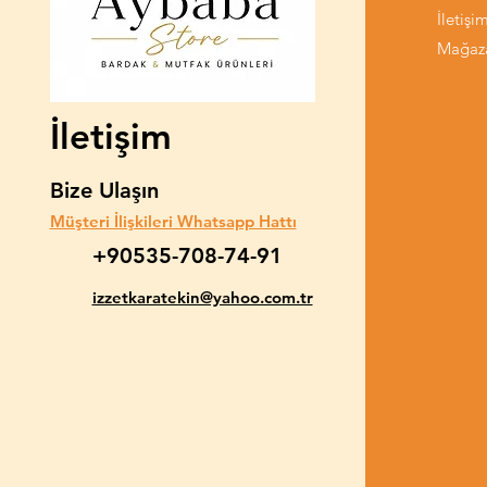
İletişi
Mağaz
İletişim
Bize Ulaşın
Müşteri İlişkileri Whatsapp Hattı
+90535-708-74-91
izzetkaratekin@yahoo.com.tr