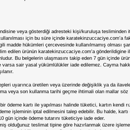
isine veya gösterdiği adresteki kişi/kuruluşa tesliminden i
ullanılması için bu süre içinde karatekinzuccaciye.com’a fak
lgili madde hükümleri çercevesinde kullanılmamış olması şart
slim edilen ürünün karatekinzuccaciye.com’a gönderildigine il
unludur. Bu belgelerin ulaşmasını takip eden 7 gün içinde ürün 
 varsa sair yasal yükümlülükler iade edilemez. Cayma hakkı
ılanır.
lepleri uyarınca üretilen veya üzerinde değişiklik ya da ilavel
 bozulma veya son kullanma tarihi geçme ihtimali olan mallar s
ir ödeme kartı ile yapılması halinde tüketici, kartın kendi r
eme işleminin iptal edilmesini talep edebilir. Bu halde, kartı 
10 gün içinde ödeme tutarını tüketiciye iade eder.
emiş olduğunuz teslimat tipine göre hazırlanmak üzere işleme 