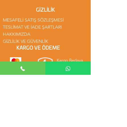
GİZLİLİK
MESAFELİ SATIŞ SÖZLEŞMESİ
TESLİMAT VE İADE ŞARTLARI
HAKKIMIZDA
GİZLİLİK VE GÜVENLİK
KARGO VE ÖDEME
Kargo Bedava
Güvenli Alışveriş
Kredi Kartı
MENÜ