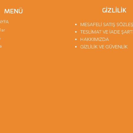
GİZLİLİK
MENÜ
AYFA
MESAFELİ SATIŞ SÖZLE
lar
TESLİMAT VE İADE ŞART
m
HAKKIMIZDA
a
GİZLİLİK VE GÜVENLİK