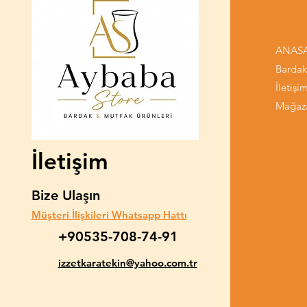
ANAS
Bardak
İletişi
Mağaz
İletişim
Bize Ulaşın
Müşteri İlişkileri Whatsapp Hattı
+90535-708-74-91
izzetkaratekin@yahoo.com.tr