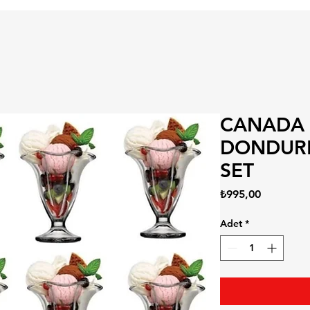
CANADA 
DONDUR
SET
Fiyat
₺995,00
Adet
*