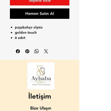
Sepete Ekle
Hemen Satın Al
paşabahçe elysia
golden touch
6 adet
355 cc
İletişim
Bize Ulaşın