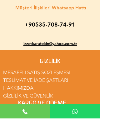
Müşteri İlişkileri Whatsapp Hattı
+90535-708-74-91
izzetkaratekin@yahoo.com.tr
GİZLİLİK
MESAFELİ SATIŞ SÖZLEŞMESİ
TESLİMAT VE İADE ŞARTLARI
HAKKIMIZDA
GİZLİLİK VE GÜVENLİK
KARGO VE ÖDEME
Kargo Bedava
Güvenli Alışveriş