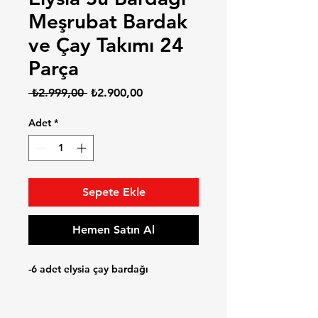
Meşrubat Bardak
ve Çay Takımı 24
Parça
Normal
İndirimli
 ₺2.999,00 
₺2.900,00
Fiyat
Fiyat
Adet
*
Sepete Ekle
Hemen Satın Al
-6 adet elysia çay bardağı
-6 adet elysia çay tabağı