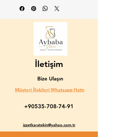
-6 adet uzun elysia bardak-445cc-
-6 adet kısa elysia bardak-355cc-
İletişim
Bize Ulaşın
Müşteri İlişkileri Whatsapp Hattı
+90535-708-74-91
izzetkaratekin@yahoo.com.tr