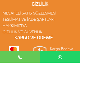
GİZLİLİK
MESAFELİ SATIŞ SÖZLEŞMESİ
TESLİMAT VE İADE ŞARTLARI
HAKKIMIZDA
GİZLİLİK VE GÜVENLİK
KARGO VE ÖDEME
Kargo Bedava
Güvenli Alışveriş
Kredi Kartı
MENÜ