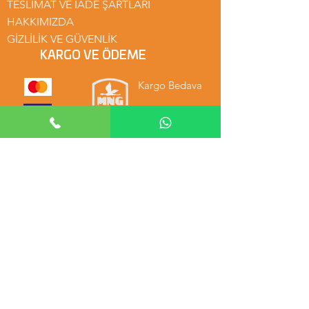
TESLİMAT VE İADE ŞARTLARI
HAKKIMIZDA
GİZLİLİK VE GÜVENLİK
KARGO VE ÖDEME
Kargo Bedava
Güvenli Alışveriş
Kredi Kartı
MENÜ