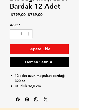
Bardak 12 Adet
Normal
İndirimli
 ₺799,00 
₺769,00
Fiyat
Fiyat
Adet
*
Sepete Ekle
Hemen Satın Al
12 adet uzun meşrubat bardağı
320 cc
uzunluk 16,5 cm